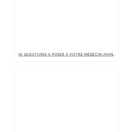
30 QUESTIONS À POSER À VOTRE MÉDECIN AVANT UNE INJECTION D’ACIDE HYALURONIQUE