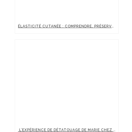
ÉLASTICITÉ CUTANÉE : COMPRENDRE, PRÉSERVER ET BOOSTER LA FERMETÉ DE SA PEAU
L’EXPÉRIENCE DE DÉTATOUAGE DE MARIE CHEZ CLINIC RENAISSANCE