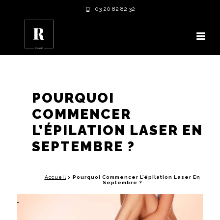
03 20 82 82 32
POURQUOI
COMMENCER
L’ÉPILATION LASER EN
SEPTEMBRE ?
Accueil
>
Pourquoi Commencer L’épilation Laser En
Septembre ?