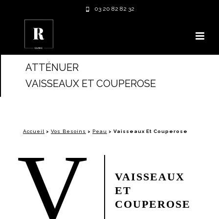
03 20 82 82 32
ATTÉNUER
VAISSEAUX ET COUPEROSE
Accueil
>
Vos Besoins
>
Peau
>
Vaisseaux Et Couperose
V
VAISSEAUX
ET
COUPEROSE