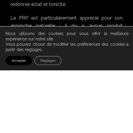
redonner éclat et tonicité.
Le PRP est particulièrement apprécié pour son
approche naturelle : il n’y a aucun produit
synthétique injecté, uniquement vos propres
Nous utilisons des cookies pour vous offrir la meilleure
expérience sur notre site.
composants biologiques. Le traitement s’adresse
Vous pouvez choisir de modifier les préférences des cookies à
aux femmes et aux hommes qui souhaitent
partir des réglages.
améliorer la qualité de leur peau, atténuer les
Accepter
Réglages
signes de fatigue, ou encore stimuler la repousse
capillaire dans certains cas.
Un diagnostic préalable permet d’évaluer
l’indication, le nombre de séances nécessaires et
les résultats attendus. L’objectif est d’obtenir une
amélioration progressive, visible et harmonieuse,
tout en respectant l’expression naturelle du visage.