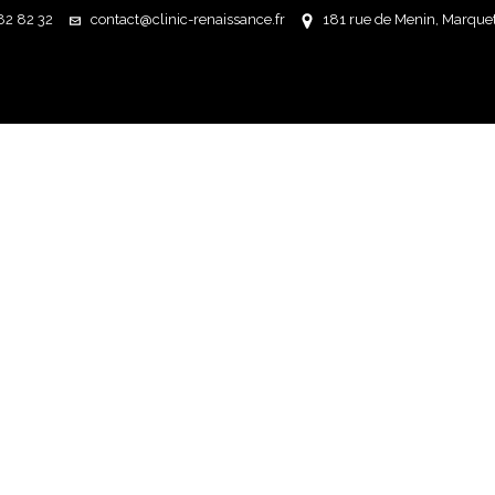
82 82 32
contact@clinic-renaissance.fr
181 rue de Menin, Marquett