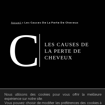
Accueil
>
Les Causes De La Perte De Cheveux
C
LES CAUSES DE
LA PERTE DE
CHEVEUX
Nous utilisons des cookies pour vous offrir la meilleure
La perte de cheveux est un phénomène qui
expérience sur notre site.
Vous pouvez choisir de modifier les préférences des cookies à
peut toucher tout le monde, hommes et