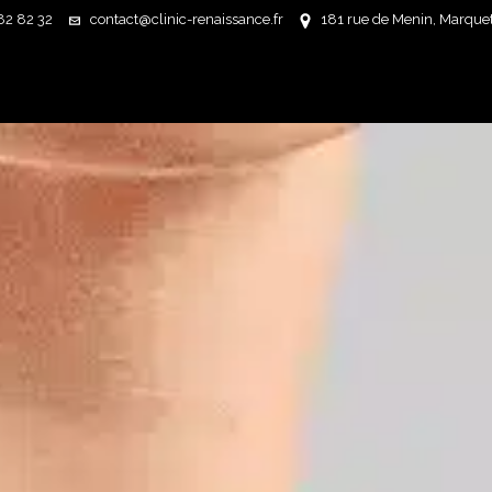
82 82 32
contact@clinic-renaissance.fr
181 rue de Menin, Marquett