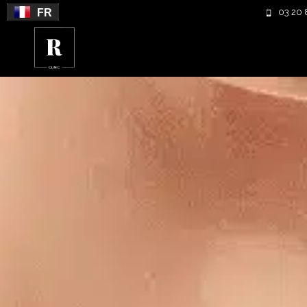
FR
03 20 