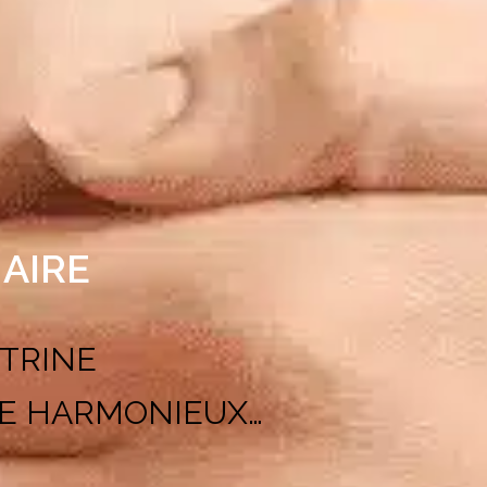
AIRE
TRINE
E HARMONIEUX…