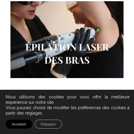
EPILATION BRAS /
AISSELLES
En savoir plus sur l'épilation des bras et
des aisselles
Nous utilisons des cookies pour vous offrir la meilleure
expérience sur notre site.
Vous pouvez choisir de modifier les préférences des cookies à
partir des réglages.
EPILATION DU CORPS
Accepter
Réglages