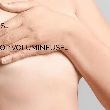
S…
ROP VOLUMINEUSE…