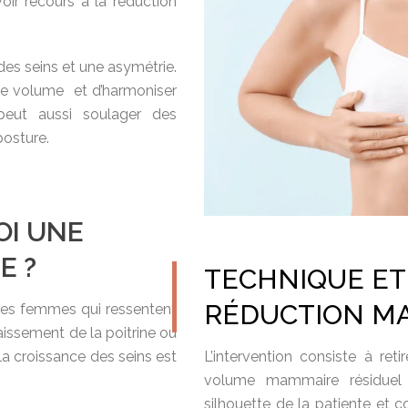
voir recours à la réduction
des seins et une asymétrie.
 le volume et d’harmoniser
eut aussi soulager des
posture.
OI UNE
E ?
TECHNIQUE ET
RÉDUCTION M
les femmes qui ressentent
aissement de la poitrine ou
la croissance des seins est
L’intervention consiste à reti
volume mammaire résiduel
silhouette de la patiente et 