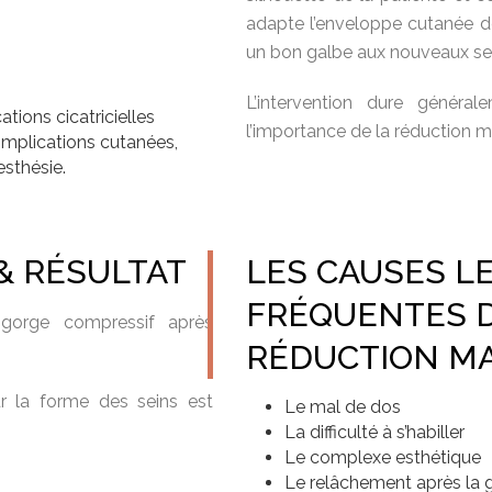
adapte l’enveloppe cutanée d
un bon galbe aux nouveaux sei
L’intervention dure génér
tions cicatricielles
l’importance de la réduction 
omplications cutanées,
esthésie.
& RÉSULTAT
LES CAUSES L
FRÉQUENTES D
-gorge compressif après
RÉDUCTION M
ur la forme des seins est
Le mal de dos
La difficulté à s’habiller
Le complexe esthétique
Le relâchement après la 