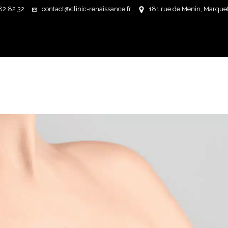
82 82 32
contact@clinic-renaissance.fr
181 rue de Menin, Marquett