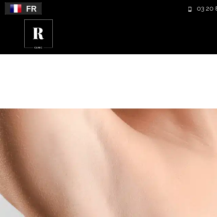
FR
03 20 