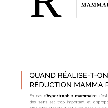
R
MAMMA
QUAND RÉALISE-T-O
RÉDUCTION MAMMAIR
En cas d’
hypertrophie mammaire
, c’es
des seins est trop important et dispropo