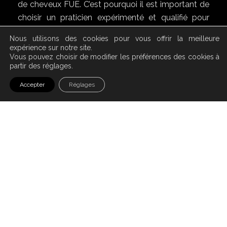
de cheveux FUE. C’est pourquoi il est important de
choisir un praticien expérimenté et qualifié pour
cette intervention.
Nous utilisons des cookies pour vous offrir la meilleure
expérience sur notre site.
Vous pouvez choisir de modifier les préférences des cookies à
partir des réglages.
Accepter
Réglages
Un outil d’implantation
innovant
L’implantation capillaire avec
stylo injecteur
Choï
est une technique avancée qui permet une
implantation ultra précise et contrôlée des
greffons, pour un résultat naturel et dense.
Contrairement aux méthodes traditionnelles qui
impliquent des pré-incisions et une insertion des