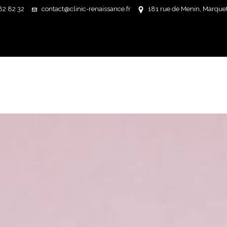
82 82 32
contact@clinic-renaissance.fr
181 rue de Menin, Marquett