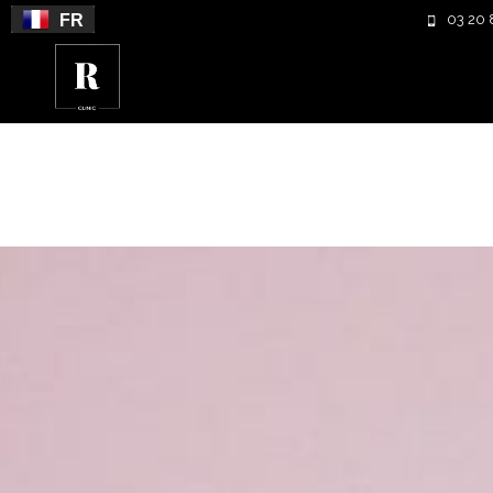
FR
03 20 