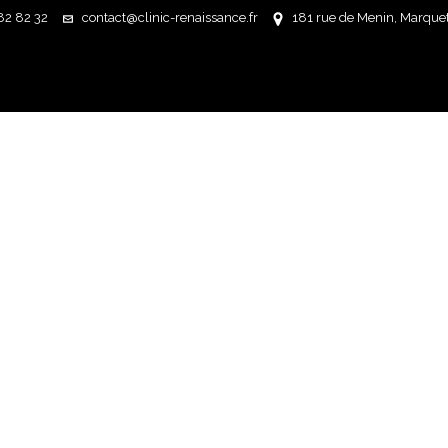
82 82 32
contact@clinic-renaissance.fr
181 rue de Menin, Marquett