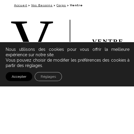
Accueil
>
Vos Besoins
>
Corps
>
Ventre
V
VENTRE
Nous utilisons des cookies pour vous offrir la meilleure
expérience sur notre site.
Vous pouvez choisir de modifier les préférences des cookies à
partir des réglages.
Accepter
Réglages
TRAITEMENT