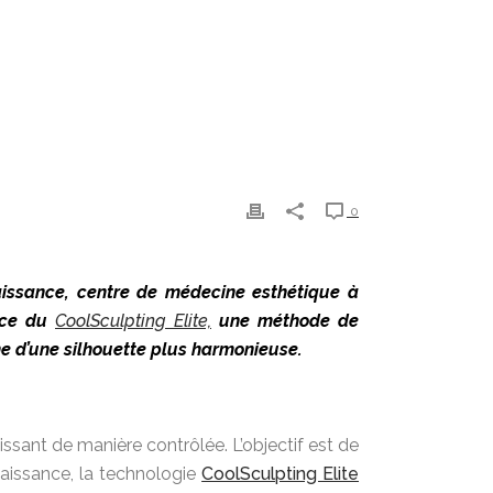
0
naissance, centre de médecine esthétique à
ence du
CoolSculpting Elite,
une méthode de
che d’une silhouette plus harmonieuse.
issant de manière contrôlée. L’objectif est de
Renaissance, la technologie
CoolSculpting Elite