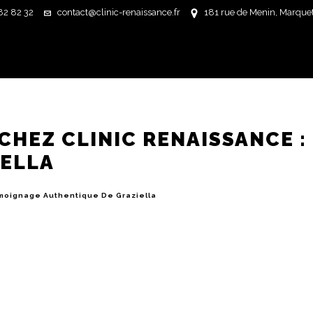
82 82 32
contact@clinic-renaissance.fr
181 rue de Menin, Marquett
CHEZ CLINIC RENAISSANCE :
IELLA
Témoignage Authentique De Graziella