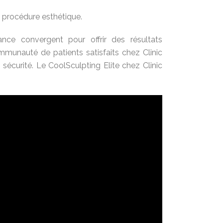
e procédure esthétique.
ance convergent pour offrir des résultats
ommunauté de patients satisfaits chez Clinic
écurité. Le CoolSculpting Elite chez Clinic