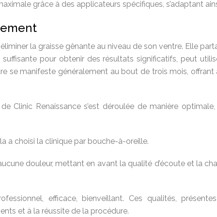
aximale grâce à des applicateurs spécifiques, s’adaptant ainsi
aitement
r éliminer la graisse gênante au niveau de son ventre. Elle p
ffisante pour obtenir des résultats significatifs, peut utilise
édure se manifeste généralement au bout de trois mois, offran
de Clinic Renaissance s’est déroulée de manière optimale, 
a a choisi la clinique par bouche-à-oreille.
i aucune douleur, mettant en avant la qualité d’écoute et la c
fessionnel, efficace, bienveillant. Ces qualités, présent
nts et à la réussite de la procédure.