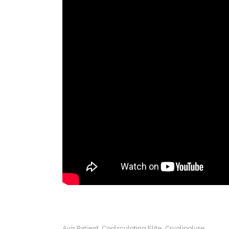
Avis Patient
Coolsculpting Elite
Cryolipolyse
,
,