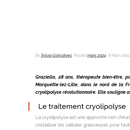
By
Sylvia Goncalves
Posted
mars 2024
In Non clas
Graziella, 28 ans, thérapeute bien-être, 
Marquette-lez-Lille, dans le nord de la F
cryolipolyse révolutionnaire. Elle souligne 
Le traitement cryolipolyse
La cryolipolyse est une approche non chirurgi
cristalliser les cellules graisseuses pour fac