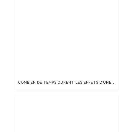
COMBIEN DE TEMPS DURENT LES EFFETS D’UNE INJECTION D’ACIDE HYALURONIQUE ?