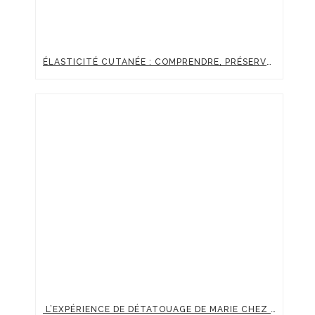
ÉLASTICITÉ CUTANÉE : COMPRENDRE, PRÉSERVER ET BOOSTER LA FERMETÉ DE SA PEAU
L’EXPÉRIENCE DE DÉTATOUAGE DE MARIE CHEZ CLINIC RENAISSANCE