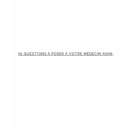
30 QUESTIONS À POSER À VOTRE MÉDECIN AVANT UNE INJECTION D’ACIDE HYALURONIQUE