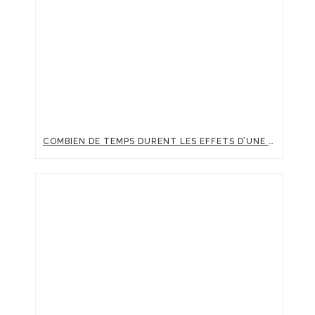
COMBIEN DE TEMPS DURENT LES EFFETS D’UNE INJECTION D’ACIDE HYALURONIQUE ?