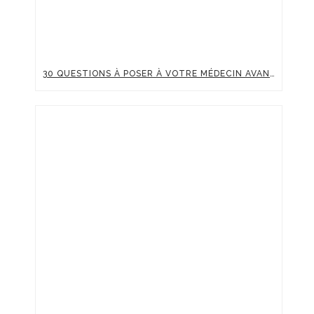
30 QUESTIONS À POSER À VOTRE MÉDECIN AVANT UNE INJECTION D’ACIDE HYALURONIQUE