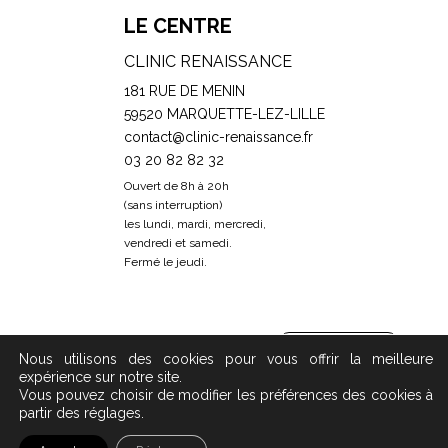
LE CENTRE
CLINIC RENAISSANCE
181 RUE DE MENIN
59520 MARQUETTE-LEZ-LILLE
contact@clinic-renaissance.fr
03 20 82 82 32
Ouvert de 8h à 20h
(sans interruption)
les lundi, mardi, mercredi,
vendredi et samedi.
Fermé le jeudi.
Prendre RDV
Nous utilisons des cookies pour vous offrir la meilleure
expérience sur notre site.
Vous pouvez choisir de modifier les préférences des cookies à
partir des réglages.
Copyright 2019 - 2023 © Clinic Renaissance -
Mentions