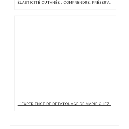
ÉLASTICITÉ CUTANÉE : COMPRENDRE, PRÉSERVER ET BOOSTER LA FERMETÉ DE SA PEAU
L’EXPÉRIENCE DE DÉTATOUAGE DE MARIE CHEZ CLINIC RENAISSANCE