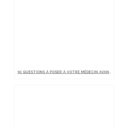
30 QUESTIONS À POSER À VOTRE MÉDECIN AVANT UNE INJECTION D’ACIDE HYALURONIQUE