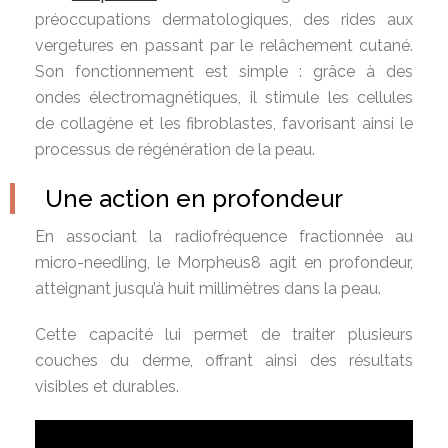
préoccupations dermatologiques, des rides aux
vergetures en passant par le relâchement cutané.
Son fonctionnement est simple : grâce à des
ondes électromagnétiques, il stimule les cellules
de collagène et les fibroblastes, favorisant ainsi le
processus de régénération de la peau.
Une action en profondeur
En associant la radiofréquence fractionnée au
micro-needling, le Morpheus8 agit en profondeur,
atteignant jusqu’à huit millimètres dans la peau.
Cette capacité lui permet de traiter plusieurs
couches du derme, offrant ainsi des résultats
visibles et durables.