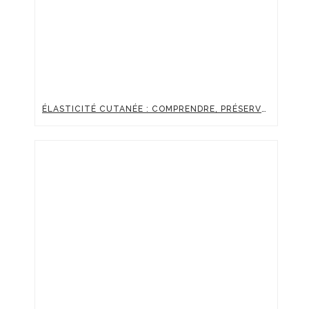
ÉLASTICITÉ CUTANÉE : COMPRENDRE, PRÉSERVER ET BOOSTER LA FERMETÉ DE SA PEAU