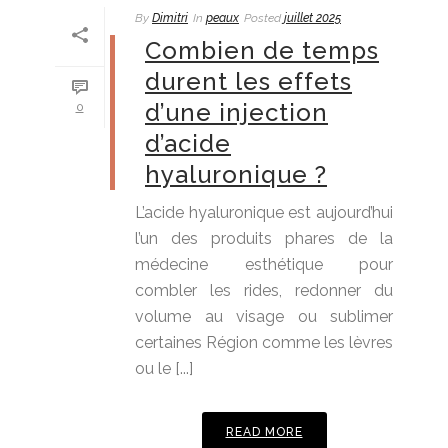
By
Dimitri
In
peaux
Posted
juillet 2025
Combien de temps
durent les effets
d’une injection
0
d’acide
hyaluronique ?
L’acide hyaluronique est aujourd’hui
l’un des produits phares de la
médecine esthétique pour
combler les rides, redonner du
volume au visage ou sublimer
certaines Région comme les lèvres
ou le [...]
READ MORE