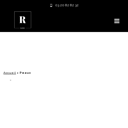
03 20 82 82 32
Accueil
>
Peaux