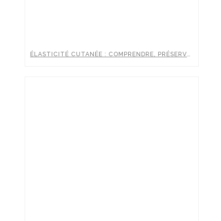
ÉLASTICITÉ CUTANÉE : COMPRENDRE, PRÉSERVER ET BOOSTER LA FERMETÉ DE SA PEAU