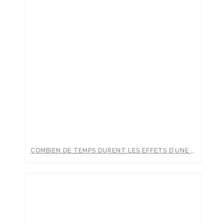
COMBIEN DE TEMPS DURENT LES EFFETS D’UNE INJECTION D’ACIDE HYALURONIQUE ?