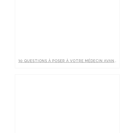
30 QUESTIONS À POSER À VOTRE MÉDECIN AVANT UNE INJECTION D’ACIDE HYALURONIQUE