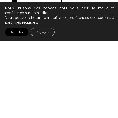
C
CUISSES
Nous utilisons des cookies pour vous offrir la meilleure
expérience sur notre site.
Vous pouvez choisir de modifier les préférences des cookies à
partir des réglages.
Accepter
Réglages
Les cuisses sont, notamment chez la femme, une
zone sujette à la prise de poids. Les amas
graisseux installés sont parfois difficiles à faire
disparaître malgré une alimentation équilibrée et
une activité sportive régulière.