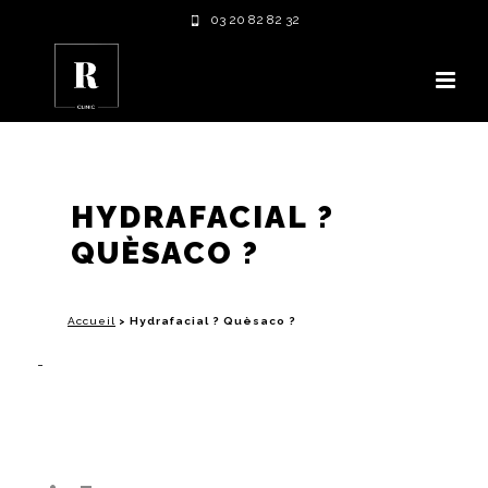
03 20 82 82 32
HYDRAFACIAL ?
QUÈSACO ?
Accueil
>
Hydrafacial ? Quèsaco ?