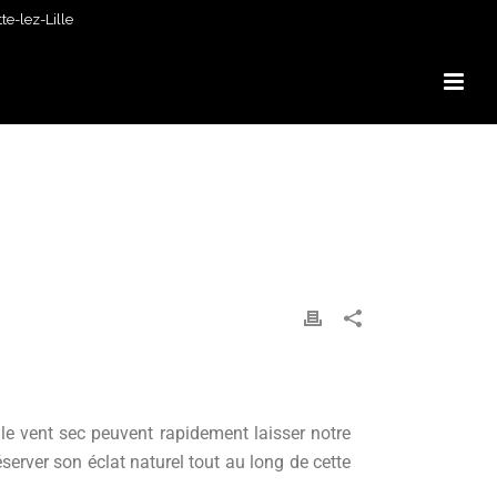
e-lez-Lille
 le vent sec peuvent rapidement laisser notre
rver son éclat naturel tout au long de cette