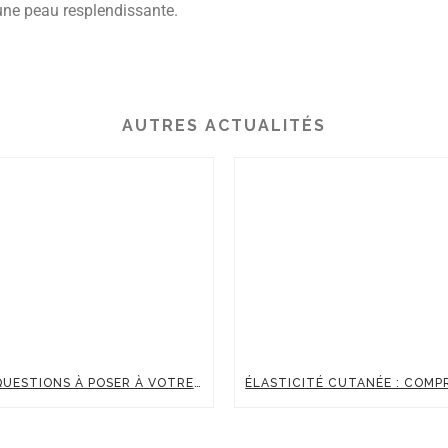
 une peau resplendissante.
AUTRES ACTUALITÉS
30 QUESTIONS À POSER À VOTRE MÉDECIN AVANT UNE INJECTION D’ACIDE HYALURONIQUE