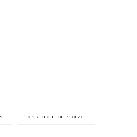
ÉLASTICITÉ CUTANÉE : COMPRENDRE, PRÉSERVER ET BOOSTER LA FERMETÉ DE SA PEAU
L’EXPÉRIENCE DE DÉTATOUAGE DE MARIE CHEZ CLINIC RENAISSANCE