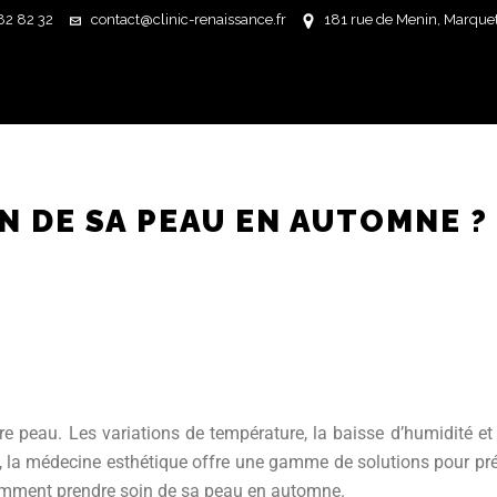
82 82 32
contact@clinic-renaissance.fr
181 rue de Menin, Marquett
 DE SA PEAU EN AUTOMNE ?
e peau. Les variations de température, la baisse d’humidité et
 la médecine esthétique offre une gamme de solutions pour prése
comment prendre soin de sa peau en automne.