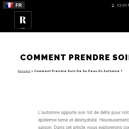
FR
03 20 
COMMENT PRENDRE SOIN
Accueil
>
Comment Prendre Soin De Sa Peau En Automne ?
L’automne apporte son lot de défis pour notr
épiderme terne et déshydraté. Heureusement,
saison. Dans cet article, nous explorerons 