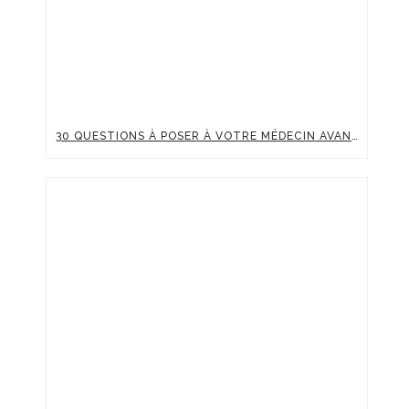
30 QUESTIONS À POSER À VOTRE MÉDECIN AVANT UNE INJECTION D’ACIDE HYALURONIQUE