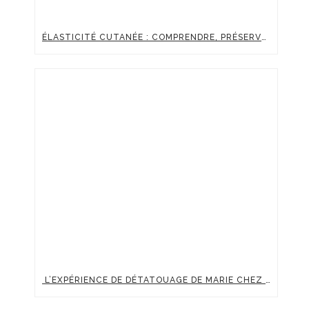
ÉLASTICITÉ CUTANÉE : COMPRENDRE, PRÉSERVER ET BOOSTER LA FERMETÉ DE SA PEAU
L’EXPÉRIENCE DE DÉTATOUAGE DE MARIE CHEZ CLINIC RENAISSANCE