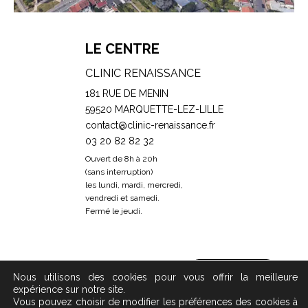
LE CENTRE
CLINIC RENAISSANCE
181 RUE DE MENIN
59520 MARQUETTE-LEZ-LILLE
contact@clinic-renaissance.fr
03 20 82 82 32
Ouvert de 8h à 20h
(sans interruption)
les lundi, mardi, mercredi,
vendredi et samedi.
Fermé le jeudi.
Prendre RDV
Nous utilisons des cookies pour vous offrir la meilleure
expérience sur notre site.
Vous pouvez choisir de modifier les préférences des cookies à