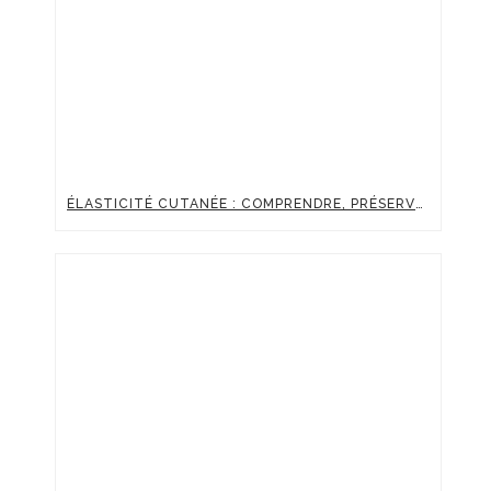
ÉLASTICITÉ CUTANÉE : COMPRENDRE, PRÉSERVER ET BOOSTER LA FERMETÉ DE SA PEAU