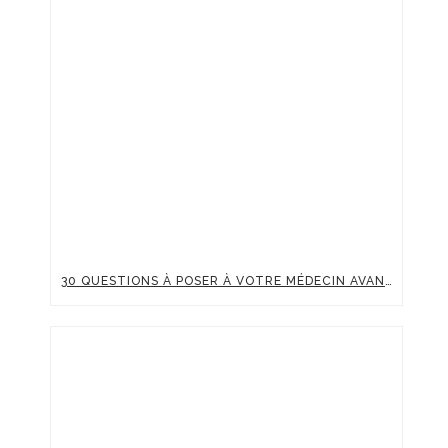
30 QUESTIONS À POSER À VOTRE MÉDECIN AVANT UNE INJECTION D’ACIDE HYALURONIQUE