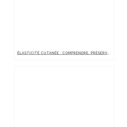
ÉLASTICITÉ CUTANÉE : COMPRENDRE, PRÉSERVER ET BOOSTER LA FERMETÉ DE SA PEAU