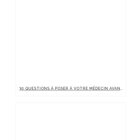
30 QUESTIONS À POSER À VOTRE MÉDECIN AVANT UNE INJECTION D’ACIDE HYALURONIQUE