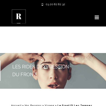
03 20 82 82 32
LES RIDES D’EXPRESSION
DU FRONT
Accueil
>
Vos Besoins
>
Visage
>
Le Front Et Les Tempes