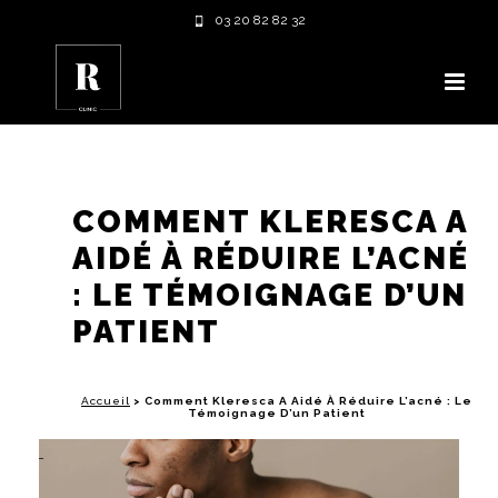
03 20 82 82 32
COMMENT KLERESCA A
AIDÉ À RÉDUIRE L’ACNÉ
: LE TÉMOIGNAGE D’UN
PATIENT
Accueil
>
Comment Kleresca A Aidé À Réduire L’acné : Le
Témoignage D’un Patient