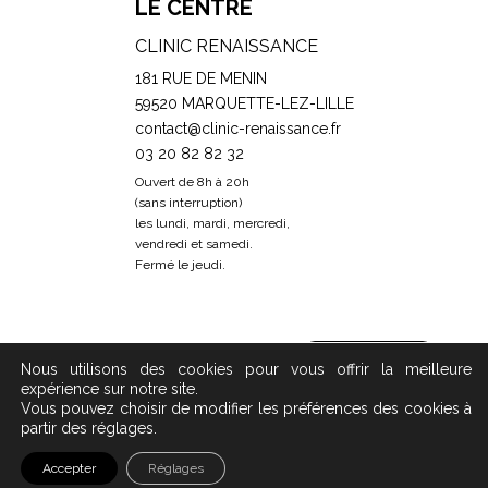
LE CENTRE
CLINIC RENAISSANCE
181 RUE DE MENIN
59520 MARQUETTE-LEZ-LILLE
contact@clinic-renaissance.fr
03 20 82 82 32
Ouvert de 8h à 20h
(sans interruption)
les lundi, mardi, mercredi,
vendredi et samedi.
Fermé le jeudi.
Prendre RDV
Nous utilisons des cookies pour vous offrir la meilleure
expérience sur notre site.
Vous pouvez choisir de modifier les préférences des cookies à
partir des réglages.
Copyright 2019 - 2023 © Clinic Renaissance -
Mentions
Accepter
Réglages
légales