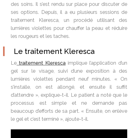
des soins. Il s’est rendu sur place pour discuter de
ses options. Depuis, il a eu plusieurs sessions de
traitement Kleresca, un procédé utilisant des
lumières violettes pour chauffer la peau et réduire
les rougeurs et les taches.
Le traitement Kleresca
Le
traitement Kleresca
implique l’application d’un
gel sur le visage, suivi d’une exposition à des
lumières violettes pendant neuf minutes. « On
s’installe, on est allongé, et ensuite il suffit
d’attendre », explique-t-il. Le patient a noté que le
processus est simple et ne demande pas
beaucoup d’efforts de sa part. « Ensuite, on enlève
le gel et c’est terminé », ajoute-t-il.